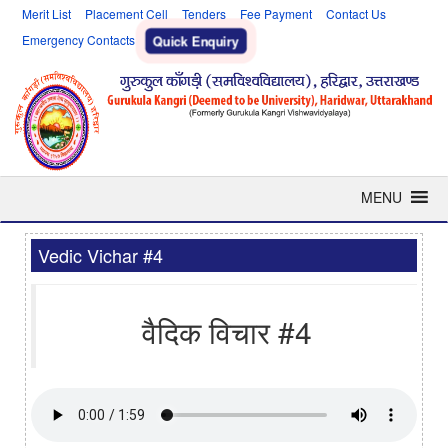
Merit List
Placement Cell
Tenders
Fee Payment
Contact Us
Emergency Contacts
Quick Enquiry
MENU
Vedic Vichar #4
वैदिक विचार #4