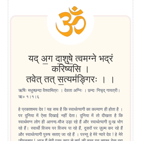
यद् अ॒ग दा॒शुषे॒ त्वमग्ने भद्रं
करिष्यसि ।
तवेत् तत् स॒त्यम॑ङ्गिरः । ।
ऋषिः मधुच्छन्दा वैश्वामित्रः । देवता अग्निः । छन्दः निचृद् गायत्री।
ऋ० १।१।६
हे प्रकाशमय देव ! यह सच है कि स्वार्थत्यागी का कल्याण ही होता है ।
पर दुनिया में ऐसा दिखाई नहीं देता। दुनिया में तो दीखता है कि
स्वार्थमग्न लोग ही आनन्द-मौज उड़ा रहे हैं और स्वार्थत्यागी दुःख भोग
रहे हैं। स्वार्थी विजय पर विजय पा रहे हैं, दूसरों पर ज़ुल्म कर रहे हैं
और स्वार्थत्यागी पुरुष सताए जा रहे हैं । परन्तु हे मेरे प्यारे देव ! हे मेरे
जीवनसार ! आज मैं तेरी परम कृपा से सूर्य की तरह यह साफ्न देख रहा