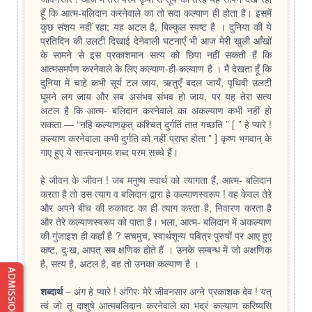
हूँ कि आत्म-बलिदान करनेवाले का तो सदा कल्याण ही होता है। इसमें
कुछ संशय नहीं रहा; यह अटल है, बिल्कुल स्पष्ट है । दुनिया की ये
प्रतिदिन की उलटी दिखाई देनेवाली घटनाएँ भी आज मेरी खुली आँखों
के सामने से इस प्रकाशमान सत्य को छिपा नहीं सकती हैं कि
आत्मसमर्पण करनेवाले के लिए कल्याण-ही-कल्याण है । मैं देखता हूँ कि
दुनिया में चाहे कभी सूर्य टल जाय, ऋतुएँ बदल जायँ, पृथिवी उलटी
घूमने लग जाय और सब असंभव संभव हो जाय, पर यह तेरा सत्य
अटल है कि आत्म- बलिदान करनेवाले का अकल्याण कभी नहीं हो
सकता — “नहि कल्याणकृत् कश्चित् दुर्गतिं तात गच्छति ” [ ” हे प्यारे !
कल्याण करनेवाला कभी दुर्गति को नहीं प्राप्त होता ” ] कृष्ण भगवान् के
गाए हुए ये सान्त्वनामय शब्द परम सच्चे हैं।
हे जीवन के जीवन ! जब मनुष्य स्वार्थ को त्यागता हैं, आत्म- बलिदान
करता है तो उस त्याग व बलिदान द्वारा हे कल्याणस्वरूप ! वह केवल तेरे
और अपने बीच की रुकावट का ही त्याग करता है, निवारण करता है
और तेरे कल्याणस्वरूप को पाता है। भला, आत्म- बलिदान में अकल्याण
की गुंजाइश ही कहाँ है ? सचमुच, स्वार्थशून्य पवित्र पुरुषों पर आए हुए
कष्ट, दुःख, आपत् सब क्षणिक होते हैं । उनके सम्बन्ध में जो अक्षणिक
है, सत्य है, अटल है, वह तो उनका कल्याण है ।
शब्दार्थ
– अंग हे प्यारे ! अंगिरः मेरे जीवनसार अग्ने प्रकाशक देव ! यत्
त्वं जो तू दाशुषे आत्मबलिदान करनेवाले का भद्रं कल्याण करिष्यसि