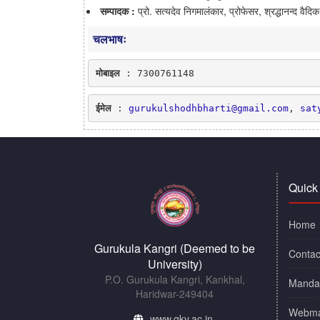
सम्पादक :
प्रो. सत्यदेव निगमालंकार, प्रोफेसर, श्रद्धानन्द वैदि
चलभाषः
मोबाइल
: 7300761148
ईमेल
 : 
gurukulshodhbharti@gmail.com
, 
sat
Quick
Home
Gurukula Kangri (Deemed to be
Contac
University)
P.O. Gurukula Kangri, Kankhal,
Mandat
Haridwar-249404
Webma
www.gkv.ac.in