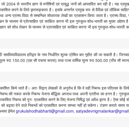
 जो 2004 से भारतीय ज्ञान से मनीषियों एवं प्रबुद्ध जनों को आप्लावित कर रही है। यह प्रमुख र
्रकाशित करने के लिये कृतसङ्कल्प है। इसके अन्तर्गत प्रमुख रूप से वैदिक एवं लौकिक साहित्य 
न्य प्राच्य-विद्या से सम्बन्धित शोधपरक लेखों का प्रकाशन किया जाता है। प्राच्य-विद्या, पुरात
न के माध्यम से प्रोत्साहित एवं सरंक्षित करना भी इस गुरुकुल-शोध-भारती का मुख्य उद्देश्य है। प
विज्ञान को शोध लेखन के माध्यम से प्रात्साहित एवं सरंक्षित करना भी इस गुरुकुल-शोध-भारती का मु
 समविश्वविद्यालय हरिद्वार के नाम निर्धारित शुल्क प्रेषित कर गृहीत की जा सकती है। जिन
मूल्य रु0 150.00 (एक सौ पचास रूपया) तथा पञ्च वार्षिक मूल्य रु0 500.00 (पाँच सौ रूपया)
्रकाशित किये जाते हैं। अतः विद्वान् लेखकों से अनुरोध है कि वे वही निबन्ध इस पत्रिका के ल
निबन्ध की नकल करके निबन्ध भेजना बौद्धिक अपराध तथा अपनी प्रतीभा का हनन है। गुरुकुल-शो
प्रकाशित निबन्ध को पुनः प्रकाशित करने के लिए भेजना निषिद्ध एवं अवैध कृत्य है। ऐसा कोई शोध 
र्य को बढ़ावा देने वाले निबन्धों को प्रकाशित करना सम्भव नहीं हो सकेगा। टंकण कराते समय
 अथवा ईमेल
grukulshodhabharti@gmail.com
,
satyadevnigmalankar@gmai