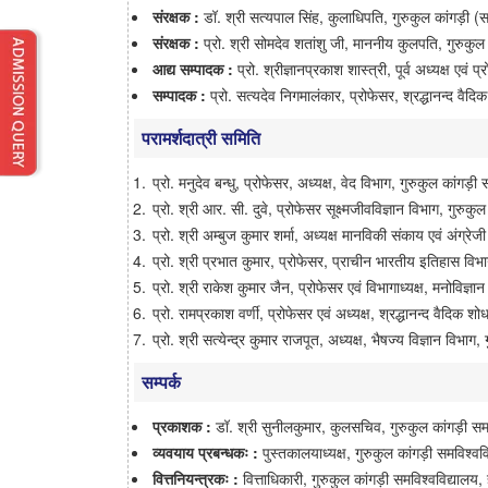
संरक्षक :
डॉ. श्री सत्यपाल सिंह, कुलाधिपति, गुरुकुल कांगड़ी (सम
संरक्षक :
प्रो. श्री सोमदेव शतांशु जी, माननीय कुलपति, गुरुकुल क
आद्य सम्पादक :
प्रो. श्रीज्ञानप्रकाश शास्त्री, पूर्व अध्यक्ष एवं
सम्पादक :
प्रो. सत्यदेव निगमालंकार, प्रोफेसर, श्रद्धानन्द वैदि
परामर्शदात्री समिति
प्रो. मनुदेव बन्धु, प्रोफेसर, अध्यक्ष, वेद विभाग, गुरुकुल कांगड़ी 
प्रो. श्री आर. सी. दुवे, प्रोफेसर सूक्ष्मजीवविज्ञान विभाग, गुरुकु
प्रो. श्री अम्बुज कुमार शर्मा, अध्यक्ष मानविकी संकाय एवं अंग्रेज
प्रो. श्री प्रभात कुमार, प्रोफेसर, प्राचीन भारतीय इतिहास विभाग
प्रो. श्री राकेश कुमार जैन, प्रोफेसर एवं विभागाध्यक्ष, मनोविज्ञा
प्रो. रामप्रकाश वर्णी, प्रोफेसर एवं अध्यक्ष, श्रद्धानन्द वैदिक श
प्रो. श्री सत्येन्द्र कुमार राजपूत, अध्यक्ष, भैषज्य विज्ञान विभाग,
सम्पर्क
प्रकाशक :
डॉ. श्री सुनीलकुमार, कुलसचिव, गुरुकुल कांगड़ी समवि
व्यवयाय प्रबन्धकः :
पुस्तकालयाध्यक्ष, गुरुकुल कांगड़ी समविश्ववि
वित्तनियन्त्रकः :
वित्ताधिकारी, गुरुकुल कांगड़ी समविश्वविद्यालय, ह